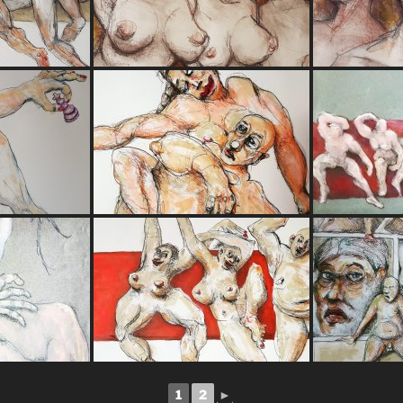
1
2
►