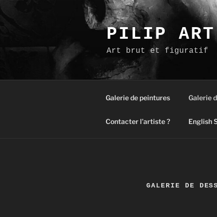
Aller
au
contenu
PILIP ART
principal
Art brut et figuratif
Galerie de peintures
Galerie d
Contacter l’artiste ?
English S
GALERIE DE DES