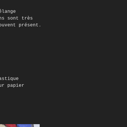
élange
ns sont très
ouvent présent.
astique
ur papier