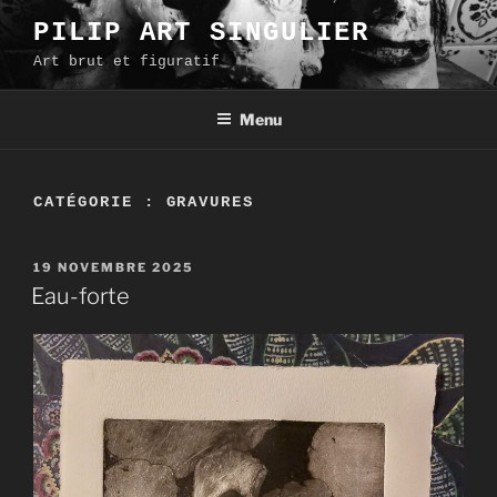
Aller
PILIP ART SINGULIER
au
Art brut et figuratif
contenu
principal
Menu
CATÉGORIE :
GRAVURES
PUBLIÉ
19 NOVEMBRE 2025
LE
Eau-forte