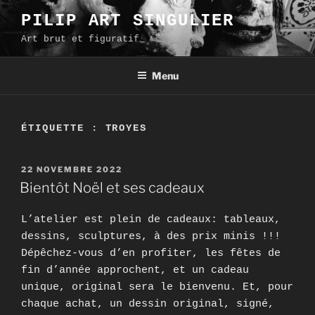
Aller
PILIP ART SINGULIER
au
Art brut et figuratif
contenu
principal
Menu
ÉTIQUETTE :
TROYES
PUBLIÉ
22 NOVEMBRE 2022
LE
Bientôt Noël et ses cadeaux
L’atelier est plein de cadeaux: tableaux,
dessins, sculptures, à des prix minis !!!
Dépêchez-vous d’en profiter, les fêtes de
fin d’année approchent, et un cadeau
unique, original sera le bienvenu. Et, pour
chaque achat, un dessin original, signé,