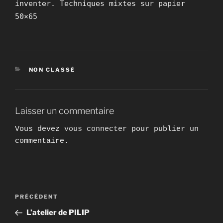
inventer. Techniques mixtes sur papier
50×65
CATÉGORIES
NON CLASSÉ
Laisser un commentaire
Vous devez
vous connecter
pour publier un
commentaire.
Navigation
Article
PRÉCÉDENT
de
précédent
L’atelier de PILIP
l’article