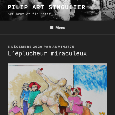
Aller
PILIP ART SINGULIER
au
Art brut et figuratif
contenu
principal
Menu
PUBLIÉ
5 DÉCEMBRE 2020
PAR
ADMIN3775
LE
L’éplucheur miraculeux