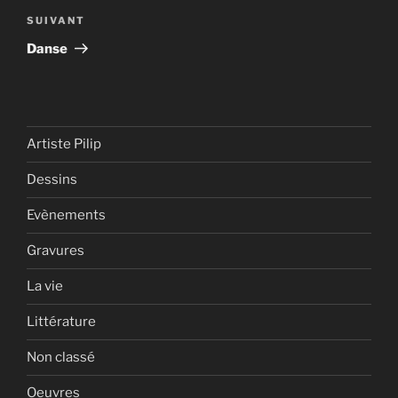
Article
SUIVANT
suivant
Danse
Artiste Pilip
Dessins
Evènements
Gravures
La vie
Littérature
Non classé
Oeuvres