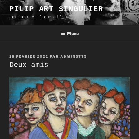
Aller
PILIP ART SINGULIER
au
Art brut et figuratif
contenu
principal
Menu
PUBLIÉ
18 FÉVRIER 2022
PAR
ADMIN3775
LE
Deux amis