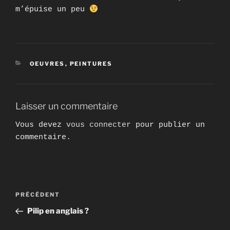
m’épuise un peu
CATÉGORIES
OEUVRES
,
PEINTURES
Laisser un commentaire
Vous devez
vous connecter
pour publier un
commentaire.
Navigation
Article
PRÉCÉDENT
de
précédent
Pilip en anglais ?
l’article