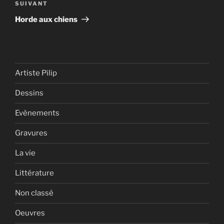
Article
SUIVANT
suivant
Horde aux chiens
Artiste Pilip
Dessins
Evènements
Gravures
La vie
Littérature
Non classé
Oeuvres