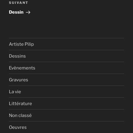
Article
SUIVANT
suivant
Dessin
Artiste Pilip
Dessins
Evènements
Gravures
La vie
Littérature
Non classé
Oeuvres