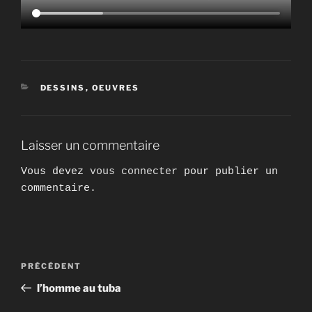
CATÉGORIES
DESSINS
,
OEUVRES
Laisser un commentaire
Vous devez
vous connecter
pour publier un
commentaire.
Navigation
Article
PRÉCÉDENT
de
précédent
l’homme au tuba
l’article