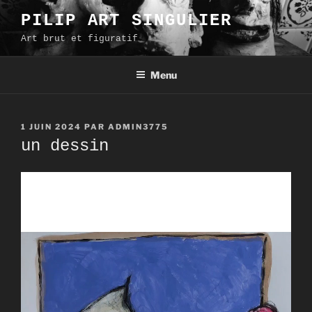
Aller
PILIP ART SINGULIER
au
Art brut et figuratif
contenu
principal
Menu
PUBLIÉ
1 JUIN 2024
PAR
ADMIN3775
LE
un dessin