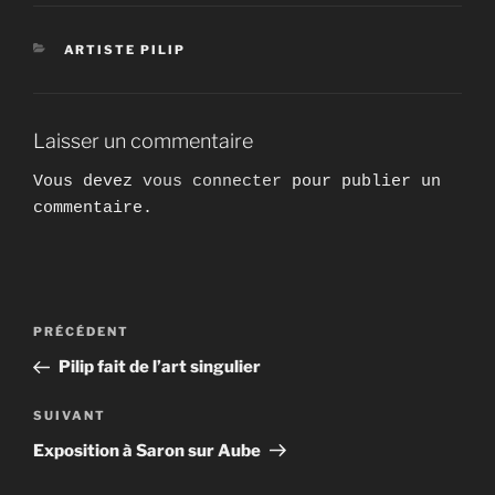
CATÉGORIES
ARTISTE PILIP
Laisser un commentaire
Vous devez
vous connecter
pour publier un
commentaire.
Navigation
Article
PRÉCÉDENT
de
précédent
Pilip fait de l’art singulier
l’article
Article
SUIVANT
suivant
Exposition à Saron sur Aube