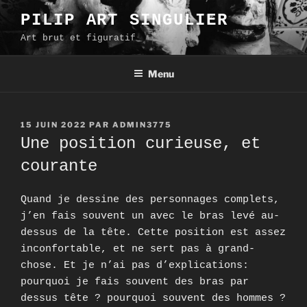
Aller
PILIP ART SINGULIER
au
Art brut et figuratif
contenu
principal
Menu
PUBLIÉ
15 JUIN 2022
PAR
ADMIN3775
LE
Une position curieuse, et
courante
Quand je dessine des personnages complets,
j’en fais souvent un avec le bras levé au-
dessus de la tête. Cette position est assez
inconfortable, et ne sert pas à grand-
chose. Et je n’ai pas d’explications:
pourquoi je fais souvent des bras par
dessus tête ? pourquoi souvent des hommes ?