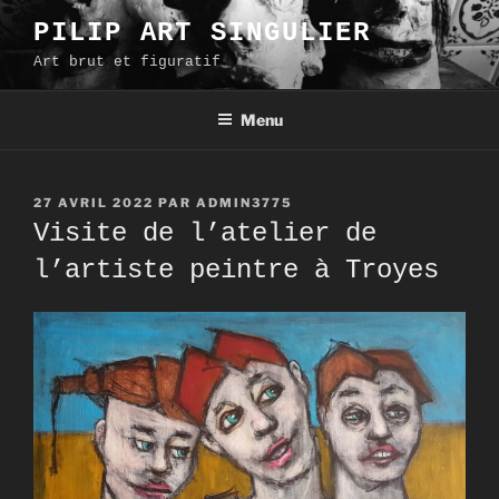
Aller
PILIP ART SINGULIER
au
Art brut et figuratif
contenu
principal
Menu
PUBLIÉ
27 AVRIL 2022
PAR
ADMIN3775
LE
Visite de l’atelier de
l’artiste peintre à Troyes