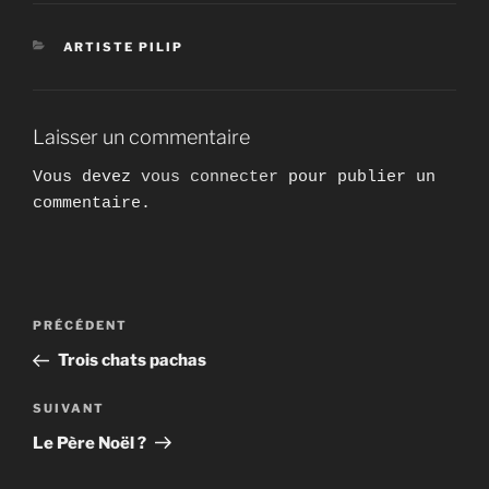
CATÉGORIES
ARTISTE PILIP
Laisser un commentaire
Vous devez
vous connecter
pour publier un
commentaire.
Navigation
Article
PRÉCÉDENT
de
précédent
Trois chats pachas
l’article
Article
SUIVANT
suivant
Le Père Noël ?